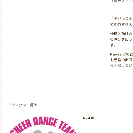
（世界大学学
チアダンスの
て努力する大
仲間と助け合
の喜びを知っ
す。
Rawrsで
も感謝の出来
らと願ってい
アシスタント講師
AKARI