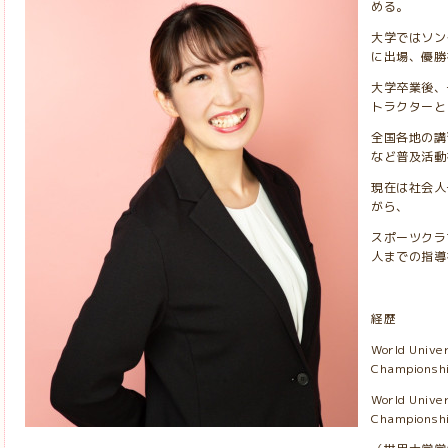
める。
大学ではソン
に出場、優勝
大学卒業後、
トラクターと
全国各地の講
など普及活動
現在は社会人
がら、
スポーツクラ
人までの指導
経歴
World Unive
Championsh
World Unive
Championsh